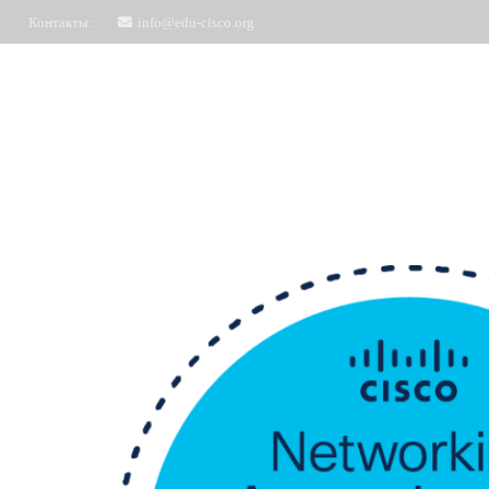
Контакты:
info@edu-cisco.org
Курсы
ЧаВо
Запись на обучение
Отз