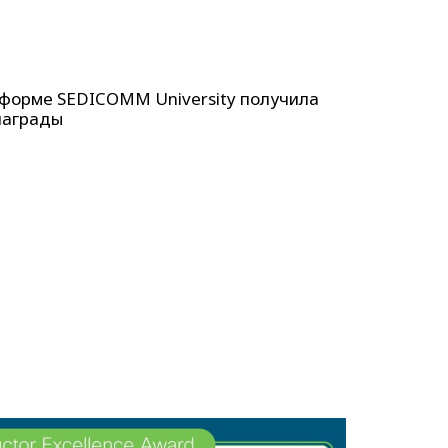
тформе SEDICOMM University получила
награды