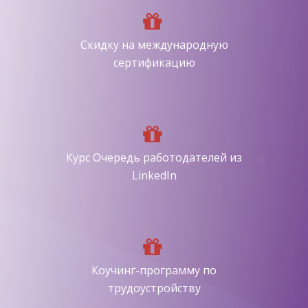
До 85% при условии хорошей
успеваемости на протяжении всего
Скидку на международную
обучения
сертификацию
Получите предложения о работе за 2
недели курса
Курс Очередь работодателей из
LinkedIn
Поможем пройти все этапы
собеседования в компанию уровня
Коучинг-программу по
Cisco Systems
трудоустройству