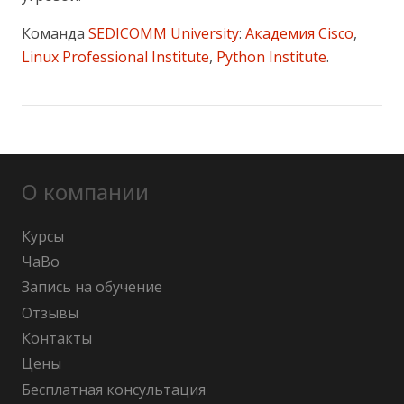
Команда
SEDICOMM University
:
Академия Cisco
,
Linux Professional Institute
,
Python Institute
.
О компании
Курсы
ЧаВо
Запись на обучение
Отзывы
Контакты
Цены
Бесплатная консультация