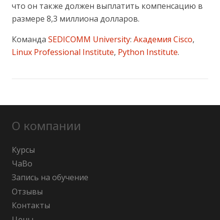
что он также должен выплатить компенсацию в
размере 8,3 миллиона долларов.
Команда
SEDICOMM University
:
Академия Cisco
,
Linux Professional Institute
,
Python Institute
.
О компании
Курсы
ЧаВо
Запись на обучение
Отзывы
Контакты
Цены