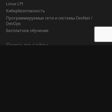
Linux LPI
Кибербезопасность
Программируемые сети и системы DevNet /
DevOps
Бесплатное обучение
Поиск по сайту
Найти:
Политика конфиденциальности
Публичный договор (оферта)
Гарантия возврата средств