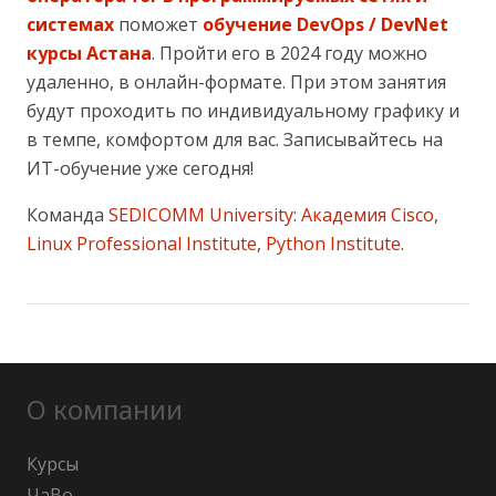
системах
поможет
обучение DevOps / DevNet
курсы Астана
. Пройти его в 2024 году можно
удаленно, в онлайн-формате. При этом занятия
будут проходить по индивидуальному графику и
в темпе, комфортом для вас. Записывайтесь на
ИТ-обучение уже сегодня!
Команда
SEDICOMM University
:
Академия Cisco
,
Linux Professional Institute
,
Python Institute
.
О компании
Курсы
ЧаВо