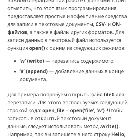
важной операцией при работе с данными. Стоит
отметить, что этот язык программирования
предоставляет простые и эффективные средства
для записи в текстовые документы,
CSV-
и
ON-
файлов
, а также в файлы других форматов. Для
записи данных в текстовый файл используется
функция
open()
с одним из следующих режимов:
‘w’ (write)
— перезапись содержимого;
‘a’ (append)
— добавление данных в конце
документа.
Для примера попробуем открыть файл
file0
для
перезаписи. Для этого воспользуемся следующей
строкой кода:
open_file = open(‘file’, ‘w’)
. Чтобы
записать в открытый текстовый документ
данные, следует использовать метод
.write().
Например, так вы запишете в него строку
Hello,