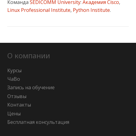
Команда
SEDICOMM University
:
Академия Cisco
,
Linux Professional Institute
,
Python Institute
.
О компании
Курсы
ЧаВо
Запись на обучение
Отзывы
Контакты
Цены
Бесплатная консультация