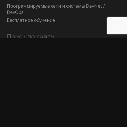
Программируемые сети и системы DevNet /
DevOps
Бесплатное обучение
Поиск по сайту
Найти:
Политика конфиденциальности
Публичный договор (оферта)
Гарантия возврата средств