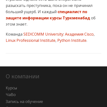
разыскать преступника, пока он не причинил
больший ущерб. И каждый
специалист по
защите информации курсы Туркменабад
об
этом знает.
Команда
SEDICOMM University
:
Академия Cisco
,
Linux Professional Institute
,
Python Institute
.
О компании
Курсы
ЧаВо
Запись на обучение