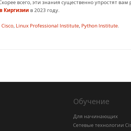
корее всего, эти знания существенно упростят вам 
 в Киргизии
в 2023 году.
Cisco
,
Linux Professional Institute
,
Python Institute
.
Обучение
Для начинающих
Сетевые технологии Ci