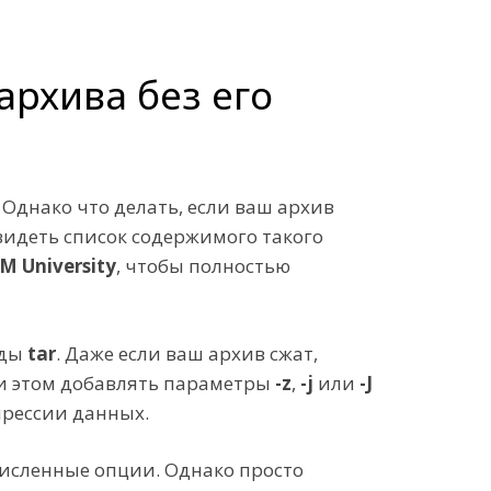
рхива без его
. Однако что делать, если ваш архив
видеть список содержимого такого
 University
, чтобы полностью
нды
tar
. Даже если ваш архив сжат,
ри этом добавлять параметры
-z
,
-j
или
-J
прессии данных.
численные опции. Однако просто