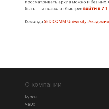
просматривать архив можно и без них. С
быть — и позволят быстрее
войти в ИТ
Команда
SEDICOMM University
:
Академия 
О компании
Курсы
ЧаВо