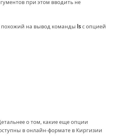
ргументов при этом вводить не
нь похожий на вывод команды
ls
с опцией
Детальнее о том, какие еще опции
доступны в онлайн-формате в Киргизии