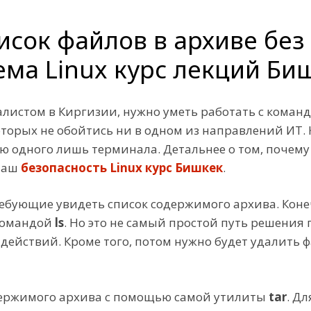
исок файлов в архиве без
ма Linux курс лекций Би
истом в Киргизии, нужно уметь работать с командн
оторых не обойтись ни в одном из направлений ИТ.
 одного лишь терминала. Детальнее о том, почему
 наш
безопасность Linux курс Бишкек
.
ебующие увидеть список содержимого архива. Конеч
 командой
ls
. Но это не самый простой путь решения
действий. Кроме того, потом нужно будет удалить
держимого архива с помощью самой утилиты
tar
. Д