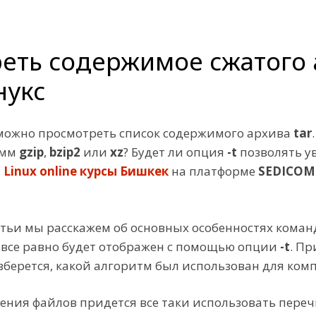
еть содержимое сжатого а
нукс
 можно просмотреть список содержимого архива
tar
амм
gzip
,
bzip2
или
xz
? Будет ли опция
-t
позволять у
и
Linux online курсы Бишкек
на платформе
SEDICOMM
атьи мы расскажем об основных особенностях кома
к все равно будет отображен с помощью опции
-t
. П
разберется, какой алгоритм был использован для ком
ления файлов придется все таки использовать пере