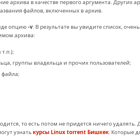
ние архива в качестве первого аргумента. Других а
названия файлов, включенных в архив.
анде опцию
-v
. В результате вы увидите список, оче
имом архива:
т.п.);
льца, группы владельца и прочих пользователей;
 файла;
дится, то есть потом не придется ничего удалять. 
могут узнать
курсы Linux torrent Бишкек
. Которые 