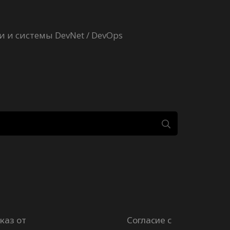
 и системы DevNet / DevOps
каз от
Согласие с