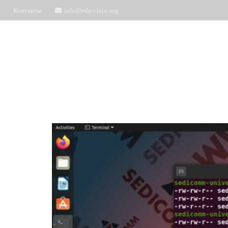
Контакты:
info@edu-cisco.org
Курсы
ЧаВо
Запись на обучение
Отз