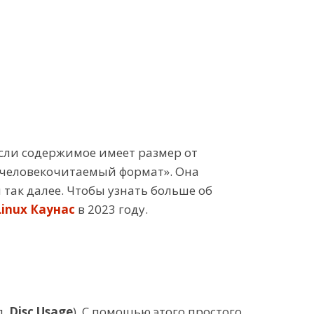
если содержимое имеет размер от
человекочитаемый формат». Она
так далее. Чтобы узнать больше об
inux Каунас
в 2023 году.
л.
Disc Usage
). С помощью этого простого