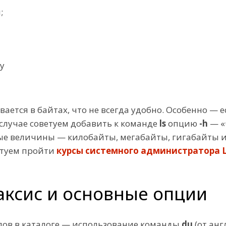
;
у
вается в байтах, что не всегда удобно. Особенно — 
 случае советуем добавить к команде
ls
опцию
-h
— «
ые величины — килобайты, мегабайты, гигабайты и 
етуем пройти
курсы системного администратора L
аксис и основные опции
йлов в каталоге — использование команды
du
(от анг