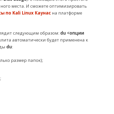
много места. И сможете оптимизировать
сы по Kali Linux Каунас
на платформе
ыглядит следующим образом:
du <опции
утилита автоматически будет применена к
нды
du
:
ько размер папок);
;