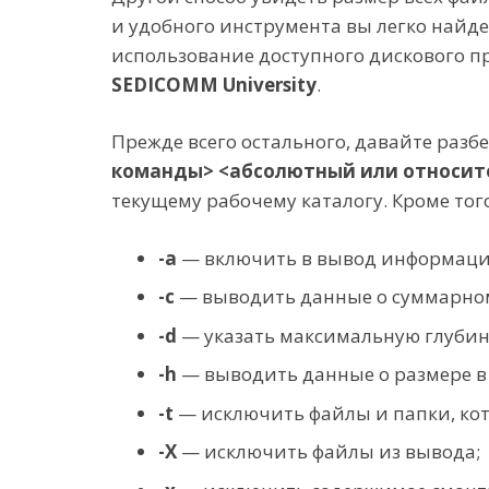
и удобного инструмента вы легко найд
использование доступного дискового п
SEDICOMM University
.
Прежде всего остального, давайте раз
команды> <абсолютный или относите
текущему рабочему каталогу. Кроме то
-a
— включить в вывод информацию
-c
— выводить данные о суммарном
-d
— указать максимальную глубин
-h
— выводить данные о размере в 
-t
— исключить файлы и папки, кот
-X
— исключить файлы из вывода;