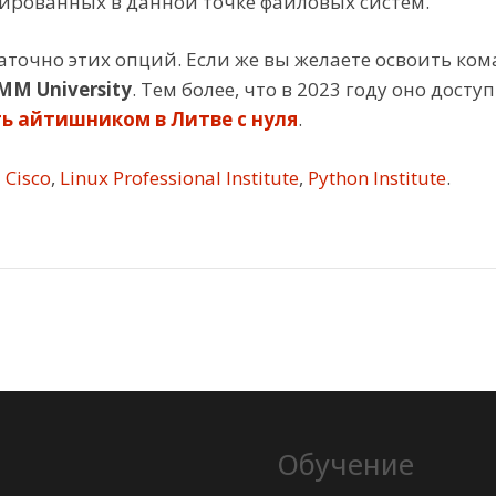
рованных в данной точке файловых систем.
таточно этих опций. Если же вы желаете освоить ко
MM University
. Тем более, что в 2023 году оно дос
ь айтишником в Литве с нуля
.
Cisco
,
Linux Professional Institute
,
Python Institute
.
Обучение