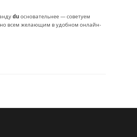
манду
du
основательнее — советуем
тупно всем желающим в удобном онлайн-