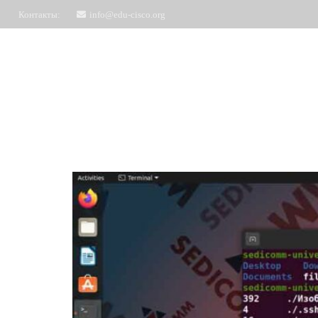
Контакты:
info@edu-cisco.org
Курсы
ЧаВо
Запись на обучение
Отз