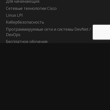
Для начинающих
Сетевые технологии Cisco
Linux LPI
Кибербезопасность
Программируемые сети и системы DevNet /
DevOps
Бесплатное обучение
Поиск по сайту
Найти:
Политика конфиденциальности
Публичный договор (оферта)