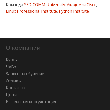
Команда
SEDICOMM University
:
Академия Cisco
,
Linux Professional Institute
,
Python Institute
.
О компании
Курсы
ЧаВо
Запись на обучение
Отзывы
Контакты
Цены
Бесплатная консультация