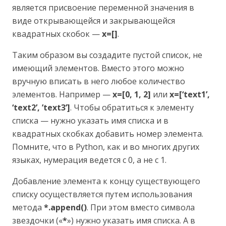
является присвоение переменной значения в
виде открывающейся и закрывающейся
квадратных скобок —
x=[]
.
Таким образом вы создадите пустой список, не
имеющий элементов. Вместо этого можно
вручную вписать в него любое количество
элементов. Например —
x=[0, 1, 2]
или
x=[‘text1’,
‘text2’, ’text3’]
. Чтобы обратиться к элементу
списка — нужно указать имя списка и в
квадратных скобках добавить номер элемента.
Помните, что в Python, как и во многих других
языках, нумерация ведется с 0, а не с 1.
Добавление элемента к концу существующего
списку осуществляется путем использования
метода
*.append()
. При этом вместо символа
звездочки («
*
») нужно указать имя списка. А в