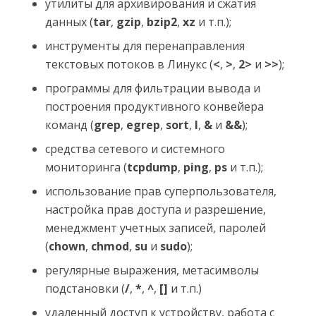
утилиты для архивирования и сжатия
данных (
tar
,
gzip
,
bzip2
,
xz
и т.п.);
инструменты для перенаправления
текстовых потоков в Линукс (
<
,
>
,
2>
и
>>
);
программы для фильтрации вывода и
построения продуктивного конвейера
команд (
grep
,
egrep
,
sort
,
I
,
&
и
&&
);
средства сетевого и системного
мониторинга (
tcpdump
,
ping
,
ps
и т.п.);
использование прав суперпользователя,
настройка прав доступа и разрешение,
менеджмент учетных записей, паролей
(
chown
,
chmod
,
su
и
sudo
);
регулярные выражения, метасимволы
подстановки (
/
,
*
,
^
,
[]
и т.п.)
удаленный доступ к устройству, работа с