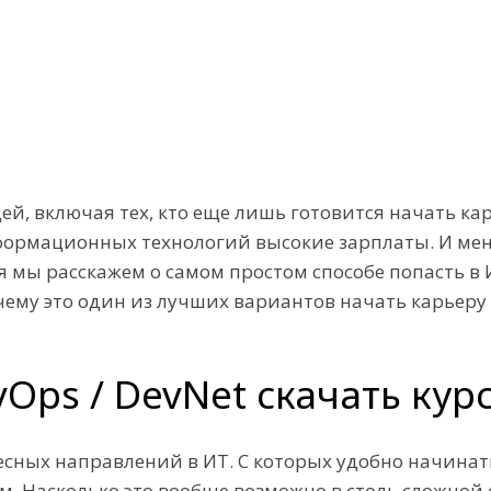
, включая тех, кто еще лишь готовится начать карь
нформационных технологий высокие зарплаты. И мен
я мы расскажем о самом простом способе попасть в
почему это один из лучших вариантов начать карьеру 
Ops / DevNet скачать кур
сных направлений в ИТ. С которых удобно начинать
. Насколько это вообще возможно в столь сложной 