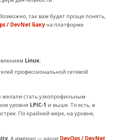
 Возможно, так вам будет проще понять,
ps / DevNet Баку
на платформе
равлением
Linux
;
елей профессиональной сетевой
ы желали стать узкопрофильным
ром уровня
LPIC-1
и выше. То есть, в
рее. По крайней мере, на уровне,
ity
. А именно — наши
DevOps / DevNet