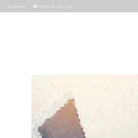
Контакты:
info@edu-cisco.org
Курсы
ЧаВо
Запись на обучение
Отз