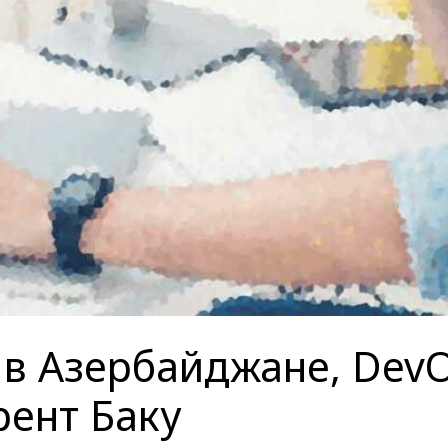
 в Азербайджане, DevO
рент Баку