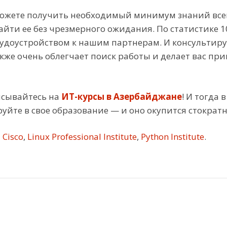
жете получить необходимый минимум знаний всего
найти ее без чрезмерного ожидания. По статистике
трудоустройством к нашим партнерам. И консультир
 также очень облегчает поиск работы и делает вас 
исывайтесь на
ИТ-курсы в Азербайджане
! И тогда 
йте в свое образование — и оно окупится стократн
Cisco
,
Linux Professional Institute
,
Python Institute
.