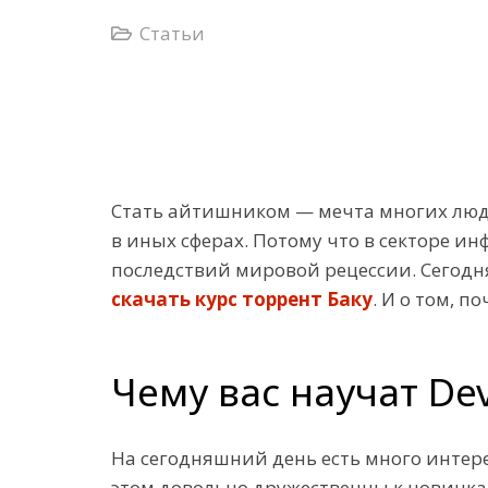
Статьи
Стать айтишником — мечта многих людей
в иных сферах. Потому что в секторе и
последствий мировой рецессии. Сегодн
скачать курс торрент Баку
. И о том, 
Чему вас научат Dev
На сегодняшний день есть много интере
этом довольно дружественны к новичкам