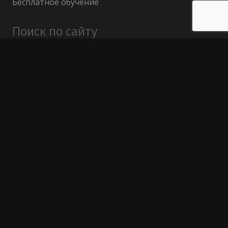
Бесплатное обучение
Поиск по сайту
Найти:
Политика конфиденциальности
Публичный договор (оферта)
Гарантия возврата средств
Отказ от ответственности