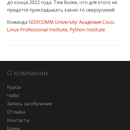
до конца 2022 года. Тем более, что для этого не
придется прикладывать каких-то сверхусилий.
Команда
SEDICOMM University
:
Академия Cisco
,
Linux Professional Institute
,
Python Institute
.
О компании
Курсы
ЧаВо
Запись на обучение
Отзывы
Контакты
Цены