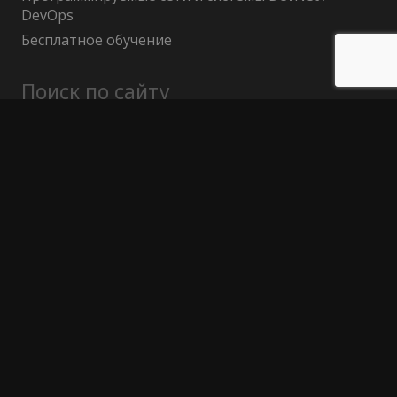
DevOps
Бесплатное обучение
Поиск по сайту
Найти:
Политика конфиденциальности
Публичный договор (оферта)
Гарантия возврата средств
Отказ от ответственности