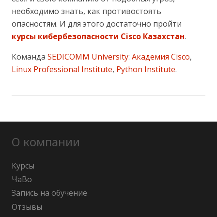
необходимо знать, как противостоять
опасностям. И для этого достаточно пройти
курсы кибербезопасности Cisco Казахстан
.
Команда
SEDICOMM University
:
Академия Cisco
,
Linux Professional Institute
,
Python Institute
.
О компании
Курсы
ЧаВо
Запись на обучение
Отзывы