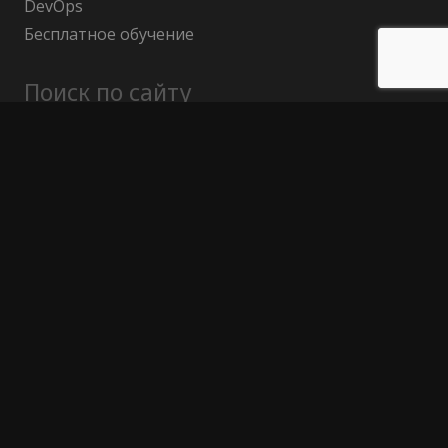
DevOps
Бесплатное обучение
Поиск по сайту
Найти:
Политика конфиденциальности
Публичный договор (оферта)
Гарантия возврата средств
Отказ от ответственности