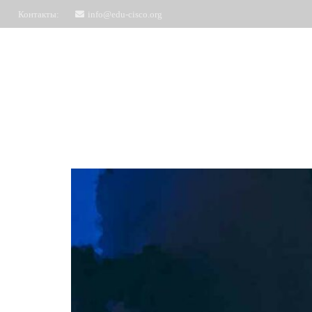
Контакты:
info@edu-cisco.org
Курсы
ЧаВо
Запись на обучение
Отз