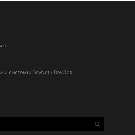
sco
 и системы DevNet / DevOps