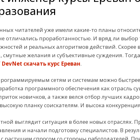
бразования
нных читателей уже имели какие-то планы относит
не отличались проработанностью. И вряд ли выбор 
жностей и реальных алгоритмов действий. Скорее в
, смутные желания и субъективные суждения. Тогда
/ DevNet скачать курс Ереван
.
программируемым сетям и системам можно быстрее
азработка программного обеспечения как отрасль су
иток новичков, а также велся отбор лучших кадров.
высокую планку соискателям. И высока конкуренция
тной выглядит ситуация в более новых отраслях. Пре
вления и начали подготовку специалистов. В резу
 с растущим спросом со стороны работодателей. При