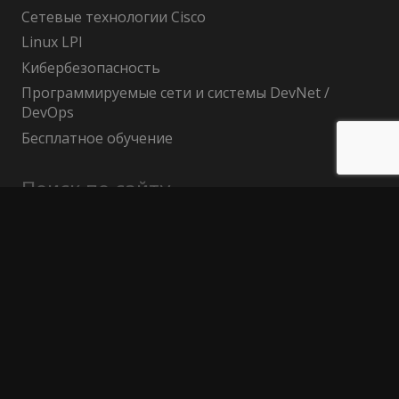
Сетевые технологии Cisco
Linux LPI
Кибербезопасность
Программируемые сети и системы DevNet /
DevOps
Бесплатное обучение
Поиск по сайту
Найти:
Политика конфиденциальности
Публичный договор (оферта)