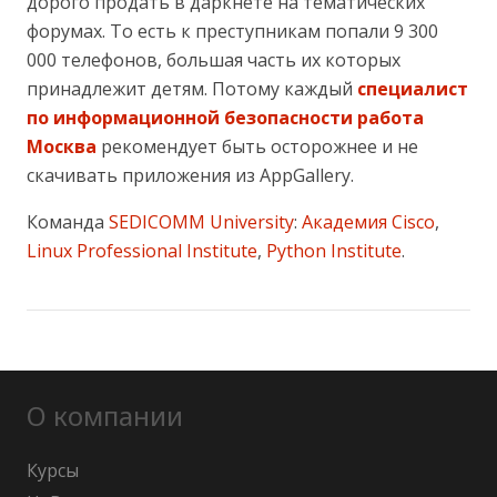
дорого продать в даркнете на тематических
форумах. То есть к преступникам попали 9 300
000 телефонов, большая часть их которых
принадлежит детям. Потому каждый
специалист
по информационной безопасности работа
Москва
рекомендует быть осторожнее и не
скачивать приложения из AppGallery.
Команда
SEDICOMM University
:
Академия Cisco
,
Linux Professional Institute
,
Python Institute
.
О компании
Курсы