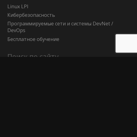
Linux LPI
Кибербезопасность
Программируемые сети и системы DevNet /
DevOps
Бесплатное обучение
Поиск по сайту
Найти:
Политика конфиденциальности
Публичный договор (оферта)