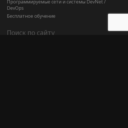
Программируемые сети и системы DevNet /
DevOps
Бесплатное обучение
Поиск по сайту
Найти:
Политика конфиденциальности
Публичный договор (оферта)
Гарантия возврата средств