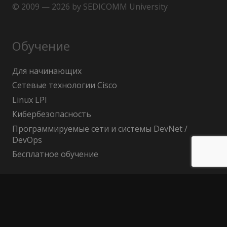
© 2009 — 2026 by SEDICOMM University
Обучение
Для начинающих
Сетевые технологии Cisco
Linux LPI
Кибербезопасность
Программируемые сети и системы DevNet /
DevOps
Бесплатное обучение
Поиск по сайту
Найти: