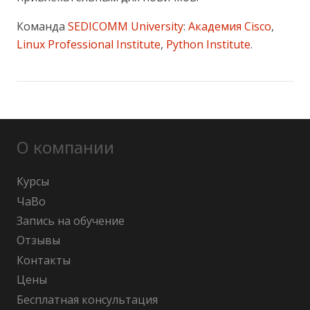
Команда
SEDICOMM University
:
Академия Cisco
,
Linux Professional Institute
,
Python Institute
.
О компании
Курсы
ЧаВо
Запись на обучение
Отзывы
Контакты
Цены
Бесплатная консультация