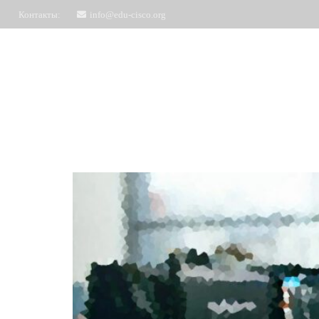
Контакты:
info@edu-cisco.org
Курсы
ЧаВо
Запись на обучение
Отз