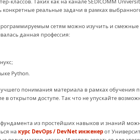
ер-классов. Таких как на канале SEDICOMM Univers
ть конкретные реальные задачи в рамках выбранног
 программируемым сетям можно изучить и смежные н
валась данная профессия:
нукс;
ке Python.
я лучшего понимания материала в рамках обучения 
е в открытом доступе. Так что не упускайте возмож
 фундамента из простейших навыков и знаний можн
ться на
курс DevOps / DevNet инженер
от Университ
ые ведут мастер-классы. И использоваться для этог