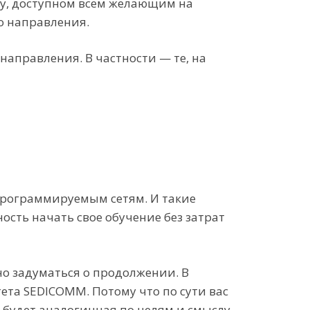
ity, доступном всем желающим на
о направления.
аправления. В частности — те, на
программируемым сетям. И такие
ность начать свое обучение без затрат
о задуматься о продолжении. В
ета SEDICOMM. Потому что по сути вас
о будет аналогичная по целям и смыслу