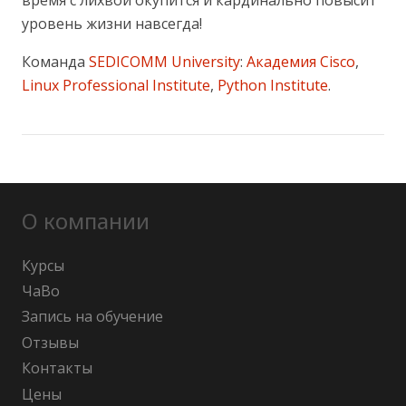
время с лихвой окупится и кардинально повысит
уровень жизни навсегда!
Команда
SEDICOMM University
:
Академия Cisco
,
Linux Professional Institute
,
Python Institute
.
О компании
Курсы
ЧаВо
Запись на обучение
Отзывы
Контакты
Цены