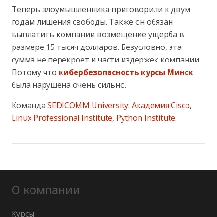
Теперь злоумышленника приговорили к двум
годам лишения свободы. Также он обязан
выплатить компании возмещение ущерба в
размере 15 тысяч долларов. Безусловно, эта
сумма не перекроет и части издержек компании.
Потому что
кибербезопасность курсы Минск
была нарушена очень сильно.
Команда
SEDICOMM University
:
Академия Cisco
,
Linux Professional Institute
,
Python Institute
.
О компании
Курсы