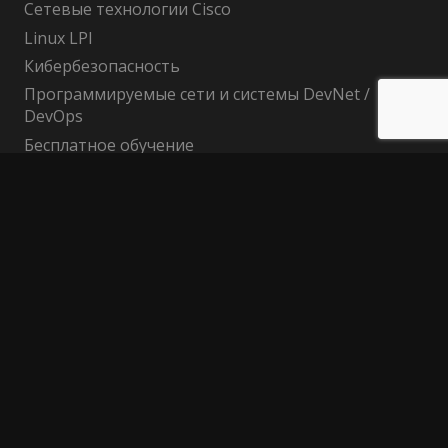
Сетевые технологии Cisco
Linux LPI
Кибербезопасность
Программируемые сети и системы DevNet /
DevOps
Бесплатное обучение
Поиск по сайту
Найти:
Политика конфиденциальности
Публичный договор (оферта)