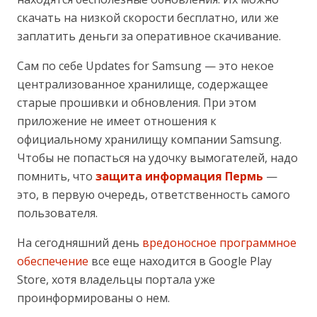
скачать на низкой скорости бесплатно, или же
заплатить деньги за оперативное скачивание.
Сам по себе Updates for Samsung — это некое
централизованное хранилище, содержащее
старые прошивки и обновления. При этом
приложение не имеет отношения к
официальному хранилищу компании Samsung.
Чтобы не попасться на удочку вымогателей, надо
помнить, что
защита информация Пермь
—
это, в первую очередь, ответственность самого
пользователя.
На сегодняшний день
вредоносное программное
обеспечение
все еще находится в Google Play
Store, хотя владельцы портала уже
проинформированы о нем.