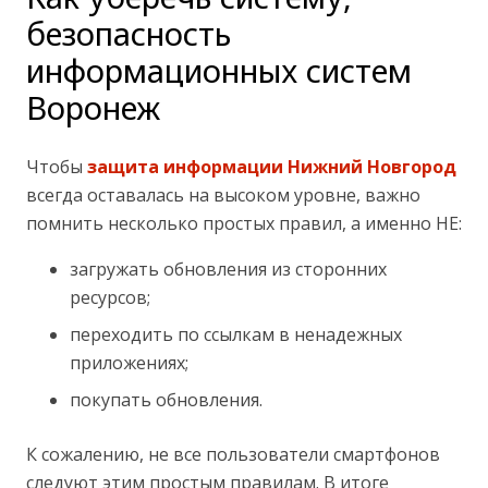
безопасность
информационных систем
Воронеж
Чтобы
защита информации Нижний Новгород
всегда оставалась на высоком уровне, важно
помнить несколько простых правил, а именно НЕ:
загружать обновления из сторонних
ресурсов;
переходить по ссылкам в ненадежных
приложениях;
покупать обновления.
К сожалению, не все пользователи смартфонов
следуют этим простым правилам. В итоге