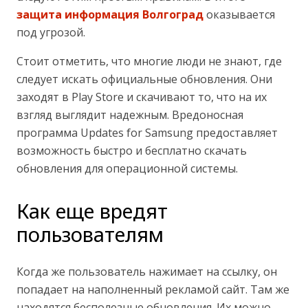
защита информация Волгоград
оказывается
под угрозой.
Стоит отметить, что многие люди не знают, где
следует искать официальные обновления. Они
заходят в Play Store и скачивают то, что на их
взгляд выглядит надежным. Вредоносная
программа Updates for Samsung предоставляет
возможность быстро и бесплатно скачать
обновления для операционной системы.
Как еще вредят
пользователям
Когда же пользователь нажимает на ссылку, он
попадает на наполненный рекламой сайт. Там же
находятся бесполезные обновления. Их можно