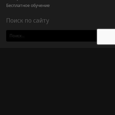
Бесплатное обучение
Поиск по сайту
Найти:
Политика конфиденциальности
Публичный договор (оферта)
Гарантия возврата средств
Отказ от ответственности