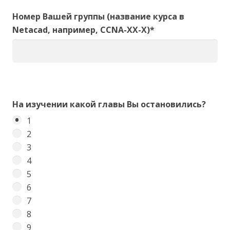
Номер Вашей группы (название курса в
Netacad, например, CCNA-XX-X)*
На изучении какой главы Вы остановились?
1
2
3
4
5
6
7
8
9