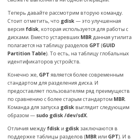
Теперь давайте рассмотрим вторую команду.
Стоит отметить, что
gdisk
— это улучшенная
версия
fdisk
, которая используется для работы с
дисками. Вместо устаревших
MBR
данная утилита
полагается на таблицу разделов
GPT
(
GUID
Partition Table
). То есть, на таблицу глобальных
идентификаторов устройств.
Конечно же,
GPT
является более современным
стандартом для разделения диска. И
предоставляет пользователям ряд преимуществ
по сравнению с более старым стандартом
MBR
.
Команда для запуска
gdisk
выглядит следующим
образом —
sudo gdisk /dev/sdX
.
Отличия между
fdisk
и
gdisk
заключаются в
поддержке таблицы разделов (
MBR
или
GPT
). И в