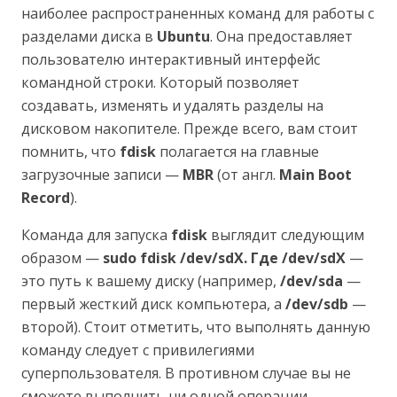
наиболее распространенных команд для работы с
разделами диска в
Ubuntu
. Она предоставляет
пользователю интерактивный интерфейс
командной строки. Который позволяет
создавать, изменять и удалять разделы на
дисковом накопителе. Прежде всего, вам стоит
помнить, что
fdisk
полагается на главные
загрузочные записи —
MBR
(от англ.
Main Boot
Record
).
Команда для запуска
fdisk
выглядит следующим
образом —
sudo fdisk /dev/sdX. Где /dev/sdX
—
это путь к вашему диску (например,
/dev/sda
—
первый жесткий диск компьютера, а
/dev/sdb
—
второй). Стоит отметить, что выполнять данную
команду следует с привилегиями
суперпользователя. В противном случае вы не
сможете выполнить ни одной операции.