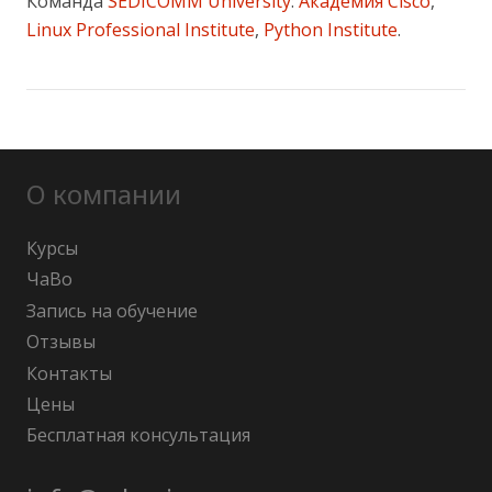
Команда
SEDICOMM University
:
Академия Cisco
,
Linux Professional Institute
,
Python Institute
.
О компании
Курсы
ЧаВо
Запись на обучение
Отзывы
Контакты
Цены
Бесплатная консультация