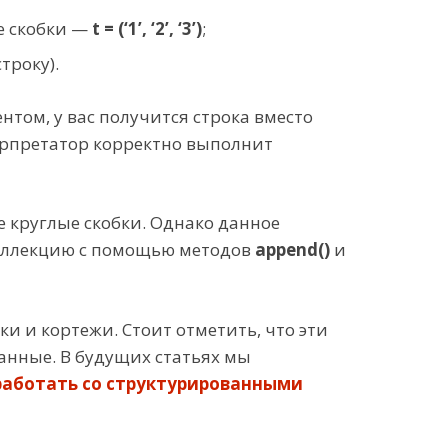
е скобки —
t = (‘1’, ‘2’, ‘3’)
;
троку).
нтом, у вас получится строка вместо
терпретатор корректно выполнит
е круглые скобки. Однако данное
 коллекцию с помощью методов
append()
и
ки и кортежи. Стоит отметить, что эти
нные. В будущих статьях мы
работать со структурированными