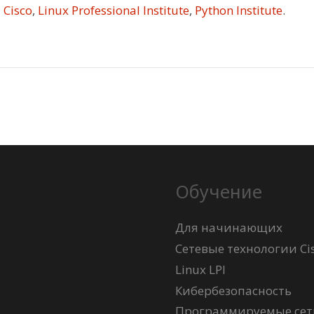
Cisco
,
Linux Professional Institute
,
Python Institute
.
Обучение
Для начинающих
Сетевые технологии Ci
Linux LPI
Кибербезопасность
Программируемые сети