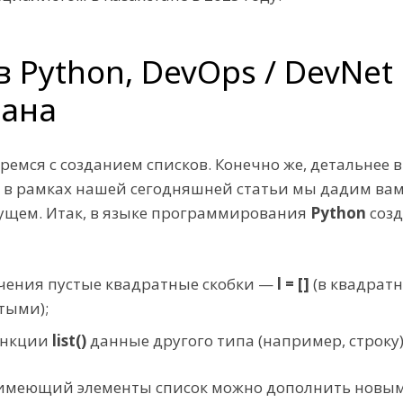
 в Python, DevOps / DevNe
тана
ремся с созданием списков. Конечно же, детальнее 
о в рамках нашей сегодняшней статьи мы дадим вам
дущем. Итак, в языке программирования
Python
созд
чения пустые квадратные скобки —
l = []
(в квадратн
тыми);
ункции
list()
данные другого типа (например, строку)
к и имеющий элементы список можно дополнить нов