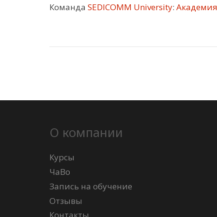
Команда
SEDICOMM University
:
Академия 
О компании
Курсы
ЧаВо
Запись на обучение
Отзывы
Контакты