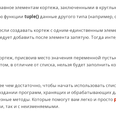
равное элементам кортежа, заключенными в круглы
ью функции
tuple()
данные другого типа (например, с
 если создавать кортеж с одним-единственным элеме
следует добавить после элемента запятую. Тогда ин
кортеж, присвоив место значения переменной пусты
отом, в отличие от списка, нельзя будет заполнить
лее чем достаточно, чтобы начать использовать спис
создании программ, хранящих и обрабатывающих да
зные методы. Которые помогут вам легко и просто
ми, так и с неизменяемыми.