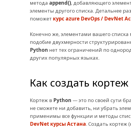
метода
append()
, добавляющего элемен
элементы другого списка. Детальнее ра
поможет
курс azure DevOps / DevNet А
Конечно же, элементами вашего списка 
подобие двухмерности структурированно
Python
нет тех ограничений по одноро
других популярных языках.
Как создать кортеж
Кортеж в
Python
— это по своей сути б
не сможете ни добавить, ни убрать элем
применимы все функции и методы списк
DevNet курсы Астана
. Создать кортеж