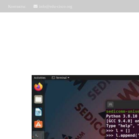
Контакты:
info@edu-cisco.org
Курсы
ЧаВо
Запись на обучение
Отз