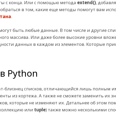
ты с конца. Или с помощью метода
extend()
, добавл
зобраться в том, какие еще методы помогут вам испо
стана
.
могут быть любые данные. В том числе и другие спи
го массива. Или даже более высокие уровни вложен
дности данных в каждом из элементов. Которые пр
 в Python
рат-близнец списков, отличающийся лишь полным и
енты из кортежа. А также не сможете заменить их з
ов, которые не изменяют их. Детальнее об этом по
 (коллекцию или
tuple
) также можно несколькими спо