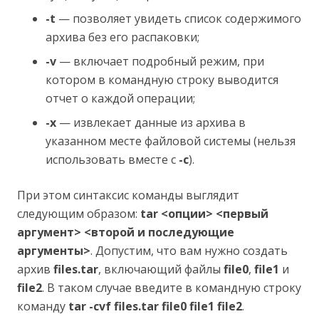
-t
— позволяет увидеть список содержимого
архива без его распаковки;
-v
— включает подробный режим, при
котором в командную строку выводится
отчет о каждой операции;
-x
— извлекает данные из архива в
указанном месте файловой системы (нельзя
использовать вместе с
-c
).
При этом синтаксис команды выглядит
следующим образом:
tar <опции> <первый
аргумент> <второй и последующие
аргументы>
. Допустим, что вам нужно создать
архив
files.tar
, включающий файлы
file0
,
file1
и
file2
. В таком случае введите в командную строку
команду
tar -cvf files.tar file0 file1 file2
.