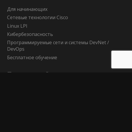
Для начинающих
Сетевые технологии Cisco
Linux LPI
Кибербезопасность
Программируемые сети и системы DevNet /
DevOps
Бесплатное обучение
Поиск по сайту
Найти:
Политика конфиденциальности
Публичный договор (оферта)