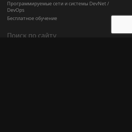
Программируемые сети и системы DevNet /
DevOps
Бесплатное обучение
Поиск по сайту
Найти:
Политика конфиденциальности
Публичный договор (оферта)
Гарантия возврата средств