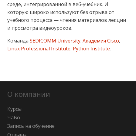
среде, интегрированной в веб-учебник. И
которую широко используют без отрыва от
учебного процесса — чтения материалов лекции
и просмотра видеоуроков.
Команда
SEDICOMM University
:
Академия Cisco
,
Linux Professional Institute
,
Python Institute
.
О компании
Курсы
ЧаВо
Запись на обучение
Отзывы