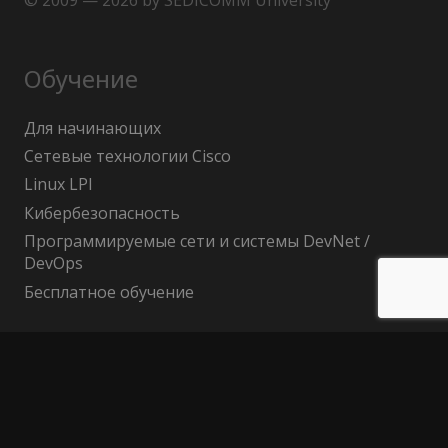
© 2009 — 2026 by SEDICOMM University
Обучение
Для начинающих
Сетевые технологии Cisco
Linux LPI
Кибербезопасность
Программируемые сети и системы DevNet /
DevOps
Бесплатное обучение
Поиск по сайту
Найти: