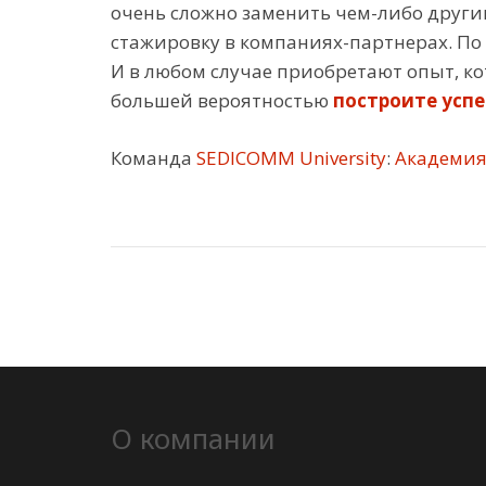
очень сложно заменить чем-либо други
стажировку в компаниях-партнерах. По 
И в любом случае приобретают опыт, ко
большей вероятностью
построите успе
Команда
SEDICOMM University
:
Академия 
О компании