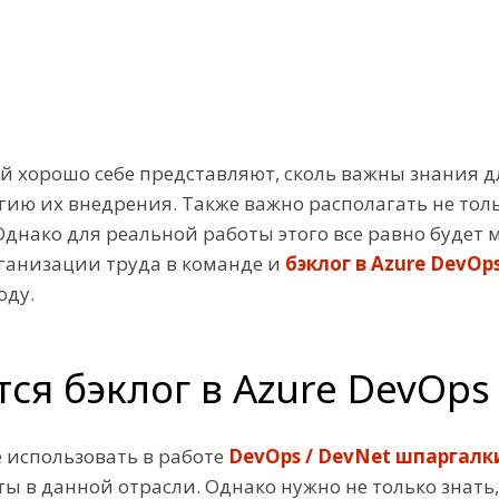
ей хорошо себе представляют, сколь важны знания д
гию их внедрения. Также важно располагать не тол
нако для реальной работы этого все равно будет м
рганизации труда в команде и
бэклог в Azure DevOp
оду.
ся бэклог в Azure DevOps 
е использовать в работе
DevOps / DevNet шпаргалк
ты в данной отрасли. Однако нужно не только знат