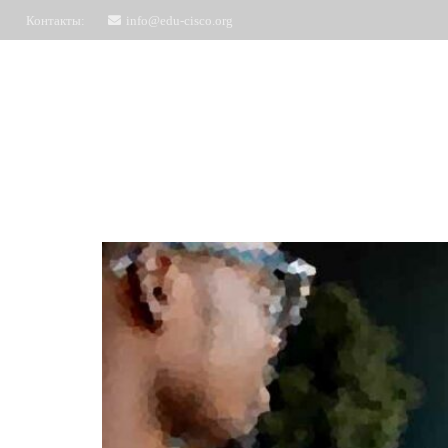
Контакты:
info@edu-cisco.org
Курсы
ЧаВо
Запись на обучение
Отз