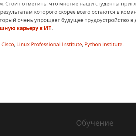
м. Стоит отметить, что многие наши студенты приг
результатам которого скорее всего остаются в ком
торый очень упрощает будущее трудоустройство в д
шную карьеру в ИТ
.
Cisco
,
Linux Professional Institute
,
Python Institute
.
Обучение