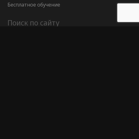
Бесплатное обучение
Поиск по сайту
Найти:
Политика конфиденциальности
Публичный договор (оферта)
Гарантия возврата средств
Отказ от ответственности