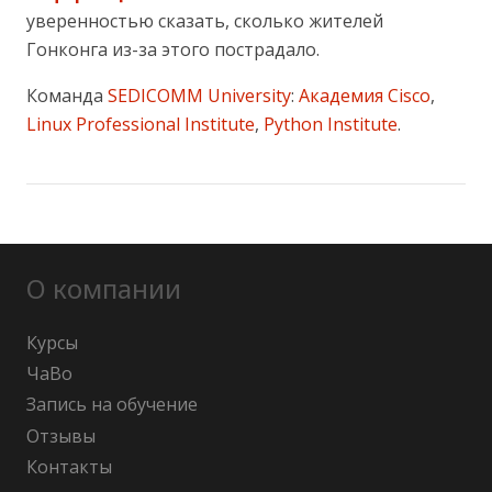
уверенностью сказать, сколько жителей
Гонконга из-за этого пострадало.
Команда
SEDICOMM University
:
Академия Cisco
,
Linux Professional Institute
,
Python Institute
.
О компании
Курсы
ЧаВо
Запись на обучение
Отзывы
Контакты