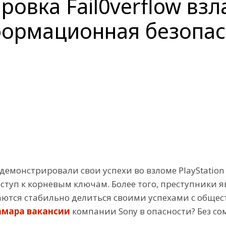
ровка Fail0verflow вз
информационная безопа
демонстрировали свои успехи во взломе PlayStation
уп к корневым ключам. Более того, преступники я
ются стабильно делиться своими успехами с обществ
амара вакансии
компании Sony в опасности? Без со