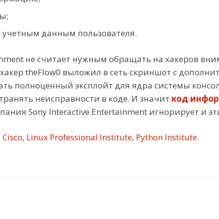
ы;
к учетным данным пользователя.
rtainment не считает нужным обращать на хакеров в
й хакер theFlow0 выложил в сеть скриншот с допол
создать полноценный эксплойт для ядра системы конс
транять неисправности в коде. И значит
код инфо
ания Sony Interactive Entertainment игнорирует и э
Cisco
,
Linux Professional Institute
,
Python Institute
.