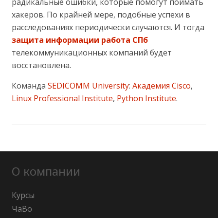
радикальные ошибки, которые помогут поймать
хакеров. По крайней мере, подобные успехи в
расследованиях периодически случаются. И тогда
защита информации работа СПб
телекоммуникационных компаний будет
восстановлена.
Команда
SEDICOMM University
:
Академия Cisco
,
Linux Professional Institute
,
Python Institute
.
О компании
Курсы
ЧаВо