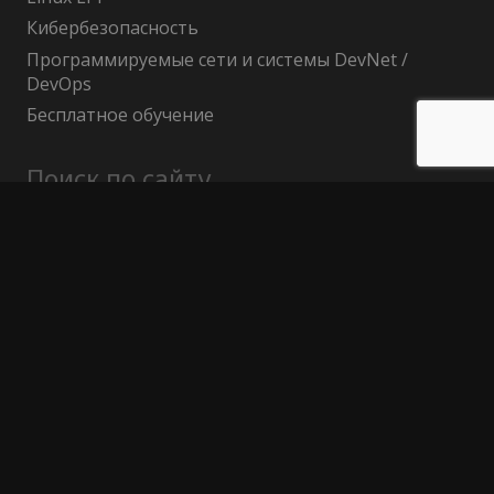
Кибербезопасность
Программируемые сети и системы DevNet /
DevOps
Бесплатное обучение
Поиск по сайту
Найти:
Политика конфиденциальности
Публичный договор (оферта)
Гарантия возврата средств