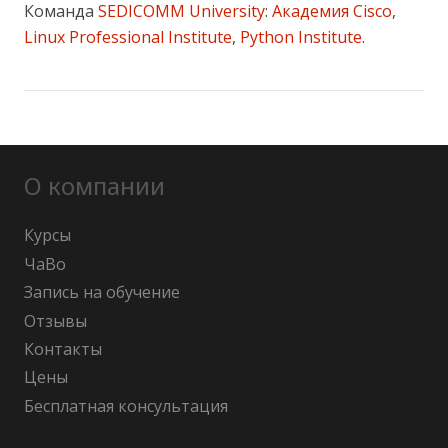
Команда
SEDICOMM University
:
Академия Cisco
,
Linux Professional Institute
,
Python Institute
.
О компании
Курсы
ЧаВо
Запись на обучение
Отзывы
Контакты
Цены
Бесплатная консультация