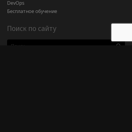
DevOps
Бесплатное обучение
Поиск по сайту
Найти:
Политика конфиденциальности
Публичный договор (оферта)
Гарантия возврата средств
Отказ от ответственности