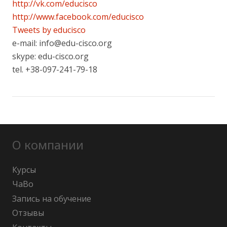
http://vk.com/educisco
http://www.facebook.com/educisco
Tweets by educisco
e-mail: info@edu-cisco.org
skype: edu-cisco.org
tel. +38-097-241-79-18
О компании
Курсы
ЧаВо
Запись на обучение
Отзывы