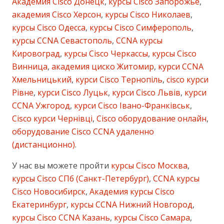
Академия Cisco Донецк
,
курсы Cisco Запорожье
,
академия Cisco Херсон
,
курсы Cisco Николаев
,
курсы Cisco Одесса
,
курсы Cisco Симферополь
,
курсы CCNA Севастополь
,
CCNA курсы
Кировоград
,
курсы Cisco Черкассы
,
курсы Cisco
Винница
,
академия циско Житомир
,
курси CCNA
Хмельницький
,
курси Cisco Тернопіль
,
cisco курси
Рівне
,
курси Cisco Луцьк
,
курси Cisco Львів
,
курси
CCNA Ужгород
,
курси Cisco Івано-Франківськ
,
Cisco курси Чернівці
,
Cisco оборудование онлайн
,
оборудование Cisco CCNA удаленно
(дистанционно)
.
У нас вы можете пройти
курсы Cisco Москва
,
курсы Cisco СПб (Санкт-Петербург)
,
CCNA курсы
Cisco Новосибирск
,
Академия курсы Cisco
Екатеринбург
,
курсы CCNA Нижний Новгород
,
курсы Cisco CCNA Казань
,
курсы Cisco Самара
,