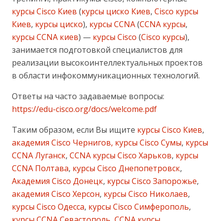
курсы Cisco Киев
(
курсы циско Киев
,
Cisco курсы
Киев
,
курсы циско
),
курсы CCNA
(
CCNA курсы
,
курсы CCNA киев
) —
курсы Cisco
(
Cisco курсы
),
занимается подготовкой специалистов для
реализации высокоинтеллектуальных проектов
в области инфокоммуникационных технологий.
Ответы на часто задаваемые вопросы:
https://edu-cisco.org/docs/welcome.pdf
Таким образом, если Вы ищите
курсы Cisco Киев
,
академия Cisco Чернигов, курсы Cisco Сумы
,
курсы
CCNA Луганск
,
CCNA курсы Cisco Харьков
,
курсы
CCNA Полтава
,
курсы Cisco Днепопетровск
,
Академия Cisco Донецк
,
курсы Cisco Запорожье
,
академия Cisco Херсон
,
курсы Cisco Николаев
,
курсы Cisco Одесса
,
курсы Cisco Симферополь
,
курсы CCNA Севастополь
,
CCNA курсы