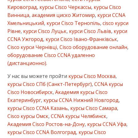
Кировоград
,
курсы Cisco Черкассы
,
курсы Cisco
Винница
,
академия циско Житомир
,
курси CCNA
Хмельницький
,
курси Cisco Тернопіль
,
cisco курси
Рівне
,
курси Cisco Луцьк
,
курси Cisco Львів
,
курси
CCNA Ужгород
,
курси Cisco Івано-Франківськ
,
Cisco курси Чернівці
,
Cisco оборудование онлайн
,
оборудование Cisco CCNA удаленно
(дистанционно)
.
У нас вы можете пройти
курсы Cisco Москва
,
курсы Cisco СПб (Санкт-Петербург)
,
CCNA курсы
Cisco Новосибирск
,
Академия курсы Cisco
Екатеринбург
,
курсы CCNA Нижний Новгород
,
курсы Cisco CCNA Казань
,
курсы Cisco Самара
,
Cisco курсы Омск
,
CCNA курсы Челябинск
,
Академия Cisco Ростов-на-Дону
,
курсы CCNA Уфа
,
курсы Cisco CCNA Волгоград
,
курсы Cisco