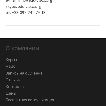
e-mail: info@edu-cisco.org
skype: edu-cisco.org
tel. +38-097-241-79-18
О компании
Курсы
ЧаВо
Запись на обучение
Отзывы
Контакты
Цены
Бесплатная консультация