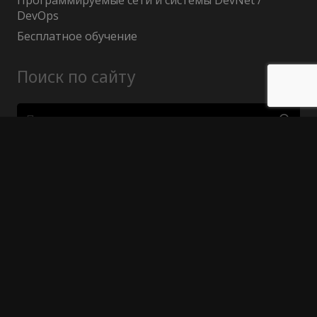
Программируемые сети и системы DevNet /
DevOps
Бесплатное обучение
Поиск по сайту
Найти:
Политика конфиденциальности
Публичный договор (оферта)
Гарантия возврата средств