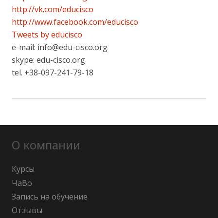
http://vk.com/educisco
http://www.facebook.com/educisco
Tweets by educisco
e-mail: info@edu-cisco.org
skype: edu-cisco.org
tel. +38-097-241-79-18
О компании
Курсы
ЧаВо
Запись на обучение
Отзывы