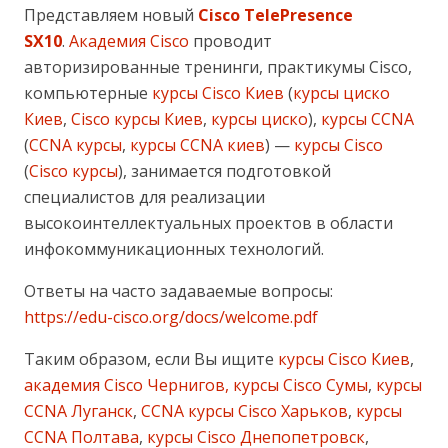
Представляем новый
Cisco TelePresence
SX10
.
Академия Cisco
проводит
авторизированные тренинги, практикумы Cisco,
компьютерные
курсы Cisco Киев
(
курсы циско
Киев
,
Cisco курсы Киев
,
курсы циско
),
курсы CCNA
(
CCNA курсы
,
курсы CCNA киев
) —
курсы Cisco
(
Cisco курсы
), занимается подготовкой
специалистов для реализации
высокоинтеллектуальных проектов в области
инфокоммуникационных технологий.
Ответы на часто задаваемые вопросы:
https://edu-cisco.org/docs/welcome.pdf
Таким образом, если Вы ищите
курсы Cisco Киев
,
академия Cisco Чернигов, курсы Cisco Сумы
,
курсы
CCNA Луганск
,
CCNA курсы Cisco Харьков
,
курсы
CCNA Полтава
,
курсы Cisco Днепопетровск
,