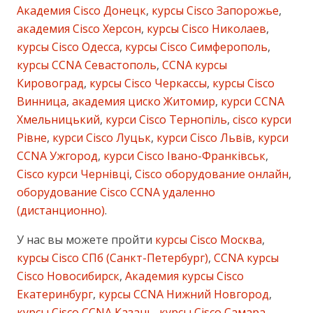
Академия Cisco Донецк
,
курсы Cisco Запорожье
,
академия Cisco Херсон
,
курсы Cisco Николаев
,
курсы Cisco Одесса
,
курсы Cisco Симферополь
,
курсы CCNA Севастополь
,
CCNA курсы
Кировоград
,
курсы Cisco Черкассы
,
курсы Cisco
Винница
,
академия циско Житомир
,
курси CCNA
Хмельницький
,
курси Cisco Тернопіль
,
cisco курси
Рівне
,
курси Cisco Луцьк
,
курси Cisco Львів
,
курси
CCNA Ужгород
,
курси Cisco Івано-Франківськ
,
Cisco курси Чернівці
,
Cisco оборудование онлайн
,
оборудование Cisco CCNA удаленно
(дистанционно)
.
У нас вы можете пройти
курсы Cisco Москва
,
курсы Cisco СПб (Санкт-Петербург)
,
CCNA курсы
Cisco Новосибирск
,
Академия курсы Cisco
Екатеринбург
,
курсы CCNA Нижний Новгород
,
курсы Cisco CCNA Казань
,
курсы Cisco Самара
,