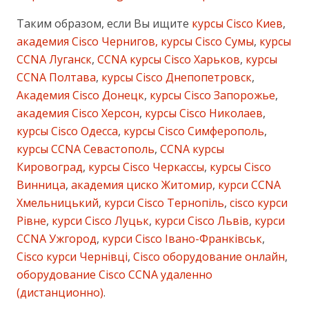
Таким образом, если Вы ищите
курсы Cisco Киев
,
академия Cisco Чернигов, курсы Cisco Сумы
,
курсы
CCNA Луганск
,
CCNA курсы Cisco Харьков
,
курсы
CCNA Полтава
,
курсы Cisco Днепопетровск
,
Академия Cisco Донецк
,
курсы Cisco Запорожье
,
академия Cisco Херсон
,
курсы Cisco Николаев
,
курсы Cisco Одесса
,
курсы Cisco Симферополь
,
курсы CCNA Севастополь
,
CCNA курсы
Кировоград
,
курсы Cisco Черкассы
,
курсы Cisco
Винница
,
академия циско Житомир
,
курси CCNA
Хмельницький
,
курси Cisco Тернопіль
,
cisco курси
Рівне
,
курси Cisco Луцьк
,
курси Cisco Львів
,
курси
CCNA Ужгород
,
курси Cisco Івано-Франківськ
,
Cisco курси Чернівці
,
Cisco оборудование онлайн
,
оборудование Cisco CCNA удаленно
(дистанционно)
.