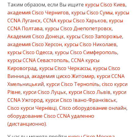
Таким образом, если Вы ищите
курсы Cisco Киев
,
академия Cisco Чернигов, курсы Cisco Сумы
,
курсы
CCNA Луганск
,
CCNA курсы Cisco Харьков
,
курсы
CCNA Полтава
,
курсы Cisco Днепопетровск
,
Академия Cisco Донецк
,
курсы Cisco Запорожье
,
академия Cisco Херсон
,
курсы Cisco Николаев
,
курсы Cisco Одесса
,
курсы Cisco Симферополь
,
курсы CCNA Севастополь
,
CCNA курсы
Кировоград
,
курсы Cisco Черкассы
,
курсы Cisco
Винница
,
академия циско Житомир
,
курси CCNA
Хмельницький
,
курси Cisco Тернопіль
,
cisco курси
Рівне
,
курси Cisco Луцьк
,
курси Cisco Львів
,
курси
CCNA Ужгород
,
курси Cisco Івано-Франківськ
,
Cisco курси Чернівці
,
Cisco оборудование онлайн
,
оборудование Cisco CCNA удаленно
(дистанционно)
.
У нас вы можете пройти
курсы Cisco Москва
,