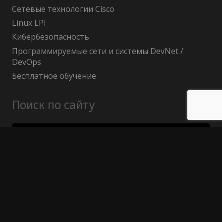
Сетевые технологии Cisco
Linux LPI
Кибербезопасность
Программируемые сети и системы DevNet /
DevOps
Бесплатное обучение
Поиск по сайту
Найти:
Политика конфиденциальности
Публичный договор (оферта)