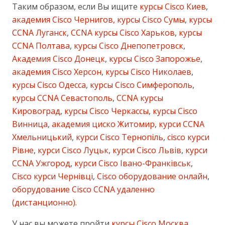
Таким образом, если Вы ищите
курсы Cisco Киев
,
академия Cisco Чернигов, курсы Cisco Сумы
,
курсы
CCNA Луганск
,
CCNA курсы Cisco Харьков
,
курсы
CCNA Полтава
,
курсы Cisco Днепопетровск
,
Академия Cisco Донецк
,
курсы Cisco Запорожье
,
академия Cisco Херсон
,
курсы Cisco Николаев
,
курсы Cisco Одесса
,
курсы Cisco Симферополь
,
курсы CCNA Севастополь
,
CCNA курсы
Кировоград
,
курсы Cisco Черкассы
,
курсы Cisco
Винница
,
академия циско Житомир
,
курси CCNA
Хмельницький
,
курси Cisco Тернопіль
,
cisco курси
Рівне
,
курси Cisco Луцьк
,
курси Cisco Львів
,
курси
CCNA Ужгород
,
курси Cisco Івано-Франківськ
,
Cisco курси Чернівці
,
Cisco оборудование онлайн
,
оборудование Cisco CCNA удаленно
(дистанционно)
.
У нас вы можете пройти
курсы Cisco Москва
,