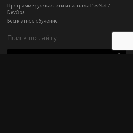
Программируемые сети и системы DevNet /
DevOps
Бесплатное обучение
Поиск по сайту
Найти:
Политика конфиденциальности
Публичный договор (оферта)
Гарантия возврата средств