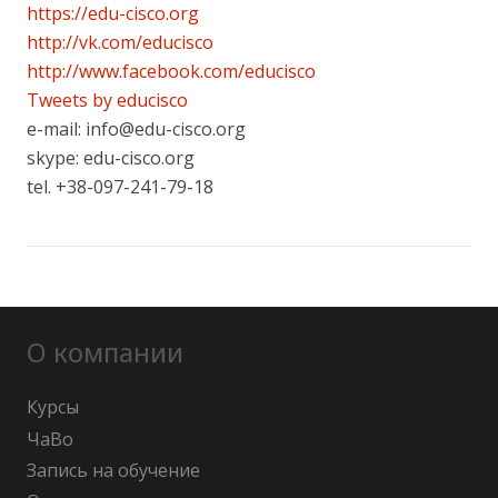
https://edu-cisco.org
http://vk.com/educisco
http://www.facebook.com/educisco
Tweets by educisco
e-mail: info@edu-cisco.org
skype: edu-cisco.org
tel. +38-097-241-79-18
О компании
Курсы
ЧаВо
Запись на обучение