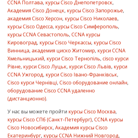
CCNA Полтава
,
курсы Cisco Днепопетровск
,
Академия Cisco Донецк
,
курсы Cisco Запорожье
,
академия Cisco Херсон
,
курсы Cisco Николаев
,
курсы Cisco Одесса
,
курсы Cisco Симферополь
,
курсы CCNA Севастополь
,
CCNA курсы
Кировоград
,
курсы Cisco Черкассы
,
курсы Cisco
Винница
,
академия циско Житомир
,
курси CCNA
Хмельницький
,
курси Cisco Тернопіль
,
cisco курси
Рівне
,
курси Cisco Луцьк
,
курси Cisco Львів
,
курси
CCNA Ужгород
,
курси Cisco Івано-Франківськ
,
Cisco курси Чернівці
,
Cisco оборудование онлайн
,
оборудование Cisco CCNA удаленно
(дистанционно)
.
У нас вы можете пройти
курсы Cisco Москва
,
курсы Cisco СПб (Санкт-Петербург)
,
CCNA курсы
Cisco Новосибирск
,
Академия курсы Cisco
Екатеринбург
,
курсы CCNA Нижний Новгород
,