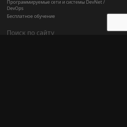
Программируемые сети и системы DevNet /
DevOps
Бесплатное обучение
Поиск по сайту
Найти:
Политика конфиденциальности
Публичный договор (оферта)
Гарантия возврата средств