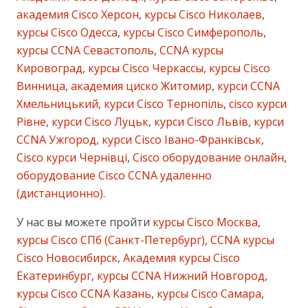
академия Cisco Херсон
,
курсы Cisco Николаев
,
курсы Cisco Одесса
,
курсы Cisco Симферополь
,
курсы CCNA Севастополь
,
CCNA курсы
Кировоград
,
курсы Cisco Черкассы
,
курсы Cisco
Винница
,
академия циско Житомир
,
курси CCNA
Хмельницький
,
курси Cisco Тернопіль
,
cisco курси
Рівне
,
курси Cisco Луцьк
,
курси Cisco Львів
,
курси
CCNA Ужгород
,
курси Cisco Івано-Франківськ
,
Cisco курси Чернівці
,
Cisco оборудование онлайн
,
оборудование Cisco CCNA удаленно
(дистанционно)
.
У нас вы можете пройти
курсы Cisco Москва
,
курсы Cisco СПб (Санкт-Петербург)
,
CCNA курсы
Cisco Новосибирск
,
Академия курсы Cisco
Екатеринбург
,
курсы CCNA Нижний Новгород
,
курсы Cisco CCNA Казань
,
курсы Cisco Самара
,