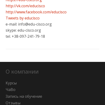
http://vk.com/educisco
http://www.facebook.com/educisco
Tweets by educisco
e-mail: info@edu-cisco.org
skype: edu-cisco.org
tel. +38-097-241-79-18
О компании
Курсы
ЧаВо
Запись на обучение
Отзывы