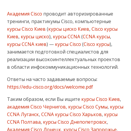
Академия Cisco
проводит авторизированные
тренинги, практикумы Cisco, компьютерные
курсы Cisco Киев
(
курсы циско Киев
,
Cisco курсы
Киев
,
курсы циско
),
курсы CCNA
(
CCNA курсы
,
курсы CCNA киев
) —
курсы Cisco
(
Cisco курсы
),
занимается подготовкой специалистов для
реализации высокоинтеллектуальных проектов
в области инфокоммуникационных технологий.
Ответы на часто задаваемые вопросы:
https://edu-cisco.org/docs/welcome.pdf
Таким образом, если Вы ищите
курсы Cisco Киев
,
академия Cisco Чернигов, курсы Cisco Сумы
,
курсы
CCNA Луганск
,
CCNA курсы Cisco Харьков
,
курсы
CCNA Полтава
,
курсы Cisco Днепопетровск
,
Академия Cisco Донецк
,
курсы Cisco Запорожье
,