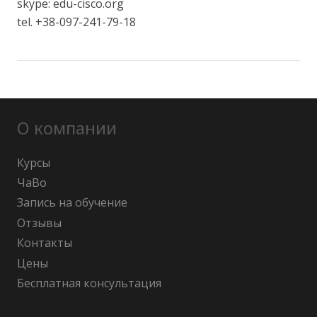
skype: edu-cisco.org
tel. +38-097-241-79-18
О компании
Курсы
ЧаВо
Запись на обучение
Отзывы
Контакты
Цены
Бесплатная консультация