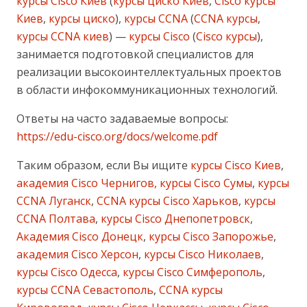
курсы Cisco Киев
(
курсы циско Киев
,
Cisco курсы
Киев
,
курсы циско
),
курсы CCNA
(
CCNA курсы
,
курсы CCNA киев
) —
курсы Cisco
(
Cisco курсы
),
занимается подготовкой специалистов для
реализации высокоинтеллектуальных проектов
в области инфокоммуникационных технологий.
Ответы на часто задаваемые вопросы:
https://edu-cisco.org/docs/welcome.pdf
Таким образом, если Вы ищите
курсы Cisco Киев
,
академия Cisco Чернигов, курсы Cisco Сумы
,
курсы
CCNA Луганск
,
CCNA курсы Cisco Харьков
,
курсы
CCNA Полтава
,
курсы Cisco Днепопетровск
,
Академия Cisco Донецк
,
курсы Cisco Запорожье
,
академия Cisco Херсон
,
курсы Cisco Николаев
,
курсы Cisco Одесса
,
курсы Cisco Симферополь
,
курсы CCNA Севастополь
,
CCNA курсы