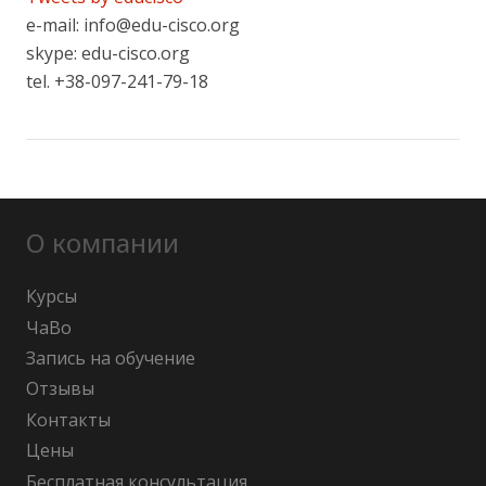
e-mail: info@edu-cisco.org
skype: edu-cisco.org
tel. +38-097-241-79-18
О компании
Курсы
ЧаВо
Запись на обучение
Отзывы
Контакты
Цены
Бесплатная консультация