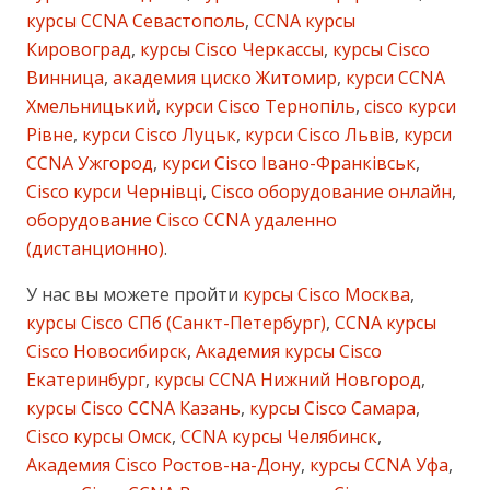
курсы CCNA Севастополь
,
CCNA курсы
Кировоград
,
курсы Cisco Черкассы
,
курсы Cisco
Винница
,
академия циско Житомир
,
курси CCNA
Хмельницький
,
курси Cisco Тернопіль
,
cisco курси
Рівне
,
курси Cisco Луцьк
,
курси Cisco Львів
,
курси
CCNA Ужгород
,
курси Cisco Івано-Франківськ
,
Cisco курси Чернівці
,
Cisco оборудование онлайн
,
оборудование Cisco CCNA удаленно
(дистанционно)
.
У нас вы можете пройти
курсы Cisco Москва
,
курсы Cisco СПб (Санкт-Петербург)
,
CCNA курсы
Cisco Новосибирск
,
Академия курсы Cisco
Екатеринбург
,
курсы CCNA Нижний Новгород
,
курсы Cisco CCNA Казань
,
курсы Cisco Самара
,
Cisco курсы Омск
,
CCNA курсы Челябинск
,
Академия Cisco Ростов-на-Дону
,
курсы CCNA Уфа
,